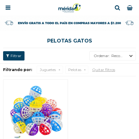

PELOTAS GATOS
Recomendados
Filtrando por:
Juguetes
Pelotas
Quitar filtros