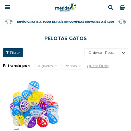

PELOTAS GATOS
Recomendados
Filtrando por:
Juguetes
Pelotas
Quitar filtros