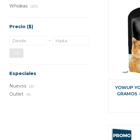
Whiskas
(20)
Precio
($)
OK
Especiales
Nuevos
(2)
YOWUP YO
GRAMOS -
Outlet
(5)