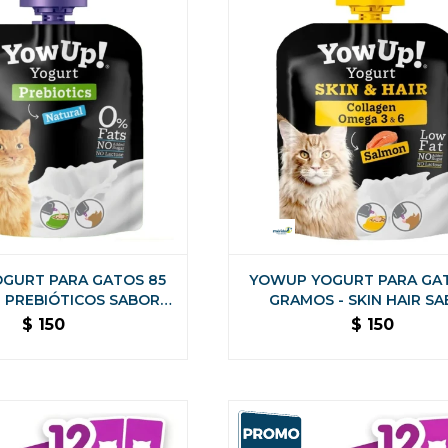
GURT PARA GATOS 85
YOWUP YOGURT PARA GA
 PREBIÓTICOS SABOR
GRAMOS - SKIN HAIR S
NATURAL
SALMON
$
150
$
150