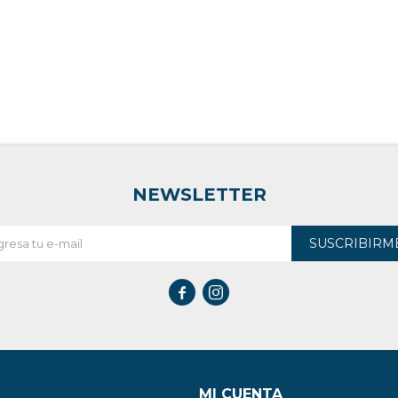
NEWSLETTER
SUSCRIBIRM


MI CUENTA