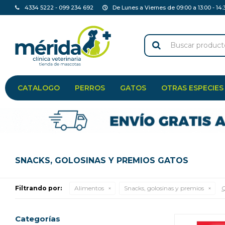
4334 5222 - 099 234 692
De Lunes a Viernes de 09:00 a 13:00 - 14:
CATALOGO
PERROS
GATOS
OTRAS ESPECIES
SNACKS, GOLOSINAS Y PREMIOS GATOS
Filtrando por:
Alimentos
Snacks, golosinas y premios
Q
Categorías