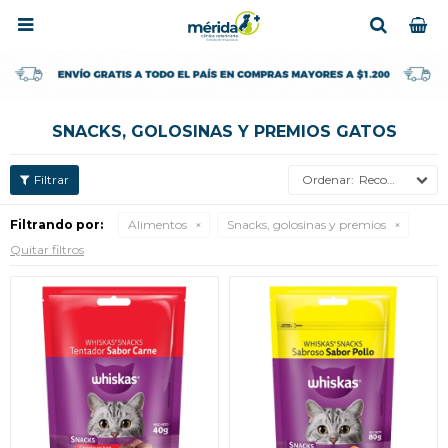

SNACKS, GOLOSINAS Y PREMIOS GATOS
Recomendados
Filtrando por:
Alimentos
Snacks, golosinas y premios
Quitar filtros