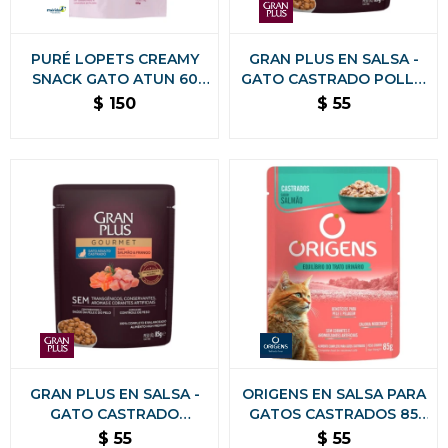
PURÉ LOPETS CREAMY
GRAN PLUS EN SALSA -
SNACK GATO ATUN 60
GATO CASTRADO POLLO
GRS
85 GR
$
150
$
55
GRAN PLUS EN SALSA -
ORIGENS EN SALSA PARA
GATO CASTRADO
GATOS CASTRADOS 85
SALMON Y POLLO 85 GR
GR. - TRACTO URINARIO
$
55
$
55