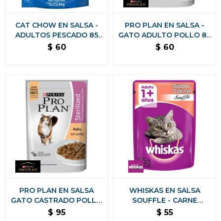
CAT CHOW EN SALSA -
PRO PLAN EN SALSA -
ADULTOS PESCADO 85
GATO ADULTO POLLO 85
GRS
GRAMOS
$
60
$
60
PRO PLAN EN SALSA
WHISKAS EN SALSA
GATO CASTRADO POLLO
SOUFFLE - CARNE
85 GRAMOS
ALIMENTO HUMEDO 85
$
95
$
55
GRS