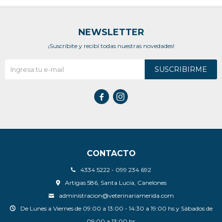
NEWSLETTER
¡Suscribite y recibí todas nuestras novedades!
SUSCRIBIRME


CONTACTO
4334 5222 - 099 234 692
Artigas 586, Santa Lucia, Canelones
administracion@veterinariamerida.com
De Lunes a Viernes de 09:00 a 13:00 - 14:30 a 19:00 hs y Sábados de
09:00 a 13:00 hs