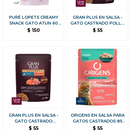
PURÉ LOPETS CREAMY
GRAN PLUS EN SALSA -
SNACK GATO ATUN 60
GATO CASTRADO POLLO
GRS
85 GR
$
150
$
55
GRAN PLUS EN SALSA -
ORIGENS EN SALSA PARA
GATO CASTRADO
GATOS CASTRADOS 85
SALMON Y POLLO 85 GR
GR. - TRACTO URINARIO
$
55
$
55