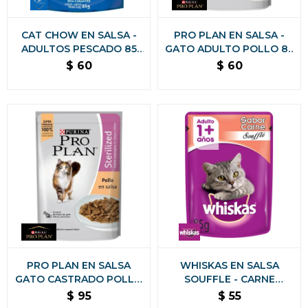
CAT CHOW EN SALSA -
PRO PLAN EN SALSA -
ADULTOS PESCADO 85
GATO ADULTO POLLO 85
GRS
GRAMOS
$
60
$
60
PRO PLAN EN SALSA
WHISKAS EN SALSA
GATO CASTRADO POLLO
SOUFFLE - CARNE
85 GRAMOS
ALIMENTO HUMEDO 85
$
95
$
55
GRS