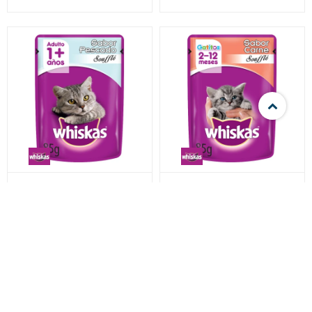
WHISKAS EN SALSA
WHISKAS EN SALSA
SOUFFLE - PESCADO
SOUFFLE - CARNE
ALIMENTO HUMEDO 85
GATITOS ALIMENTO
$
55
$
55
GR
HUMEDO 85 GR
MOSTRANDO
30
DE
30