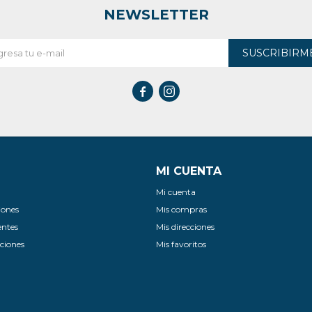
NEWSLETTER
SUSCRIBIRM


MI CUENTA
Mi cuenta
iones
Mis compras
entes
Mis direcciones
ciones
Mis favoritos