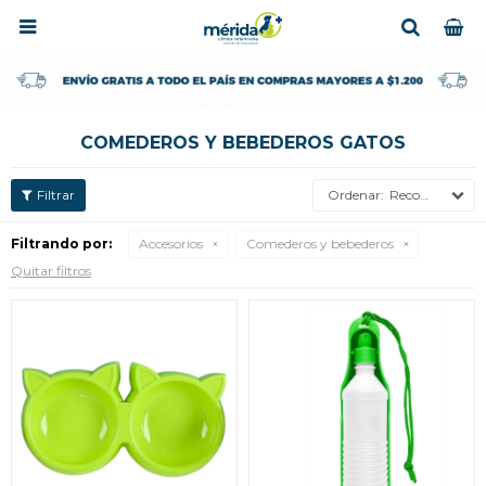

COMEDEROS Y BEBEDEROS GATOS
Recomendados
Filtrando por:
Accesorios
Comederos y bebederos
Quitar filtros