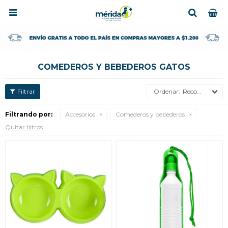

COMEDEROS Y BEBEDEROS GATOS
Recomendados
Filtrando por:
Accesorios
Comederos y bebederos
Quitar filtros