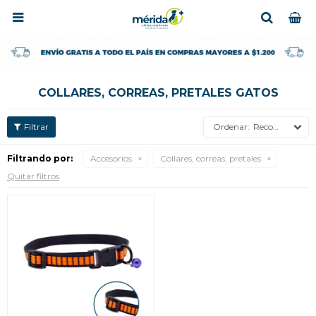

COLLARES, CORREAS, PRETALES GATOS
Recomendados
Filtrando por:
Accesorios
Collares, correas, pretales
Quitar filtros