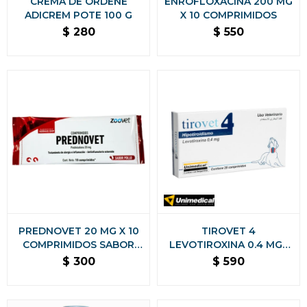
CREMA DE ORDEÑE
ENROFLOXACINA 200 MG
ADICREM POTE 100 G
X 10 COMPRIMIDOS
$
280
$
550
PREDNOVET 20 MG X 10
TIROVET 4
COMPRIMIDOS SABOR
LEVOTIROXINA 0.4 MGS
POLLO
CAJA 20 COMPRIMIDOS
$
300
$
590