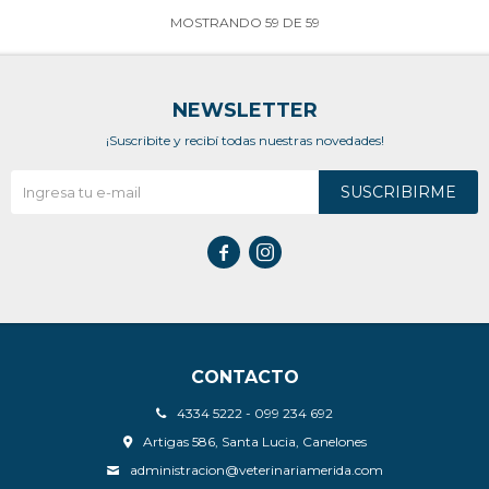
MOSTRANDO
59
DE
59
NEWSLETTER
¡Suscribite y recibí todas nuestras novedades!
SUSCRIBIRME


CONTACTO
4334 5222 - 099 234 692
Artigas 586, Santa Lucia, Canelones
administracion@veterinariamerida.com