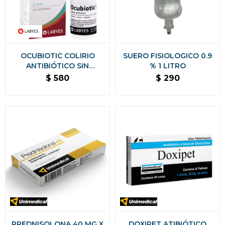
OCUBIOTIC COLIRIO
SUERO FISIOLOGICO 0.9
ANTIBIÓTICO SIN
% 1 LITRO
ESTEROIDES 5 ML
$
580
$
290
PREDNISOLONA 40 MG X
DOXIPET ATIBIÓTICO