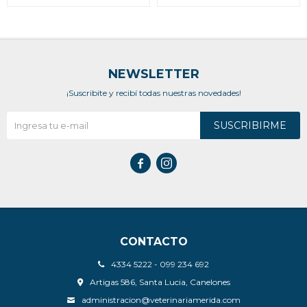
NEWSLETTER
¡Suscribite y recibí todas nuestras novedades!
SUSCRIBIRME


CONTACTO
4334 5222 - 099 234 692
Artigas 586, Santa Lucia, Canelones
administracion@veterinariamerida.com