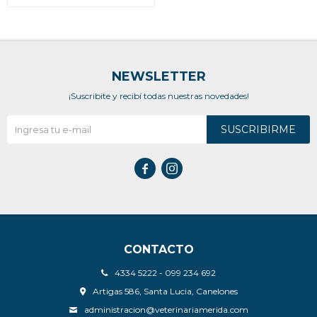
NEWSLETTER
¡Suscribite y recibí todas nuestras novedades!
SUSCRIBIRME


CONTACTO
4334 5222 - 099 234 692
Artigas 586, Santa Lucia, Canelones
administracion@veterinariamerida.com