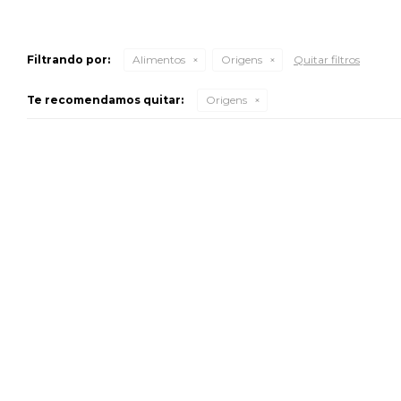
Filtrando por:
Alimentos
Origens
Quitar filtros
Te recomendamos quitar:
Origens