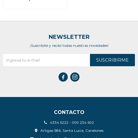
GATOS 120.5 GR
NEWSLETTER
¡Suscribite y recibí todas nuestras novedades!
SUSCRIBIRME


CONTACTO
4334 5222 - 099 234 692
Artigas 586, Santa Lucia, Canelones