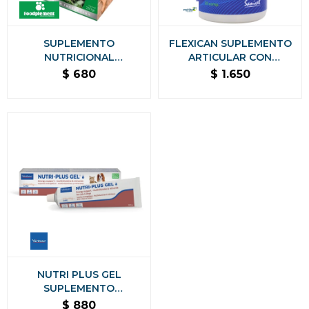
SUPLEMENTO
FLEXICAN SUPLEMENTO
NUTRICIONAL
ARTICULAR CON
FOODPLEMENT
COLAGENO PARA
$
680
$
1.650
CACHORROS Y HEMBRAS
PERROS 30
GESTANTES CAJA DE 250
COMPRIMIDOS
GMS
NUTRI PLUS GEL
SUPLEMENTO
ENERGETICO PERROS Y
$
880