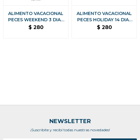
ALIMENTO VACACIONAL
ALIMENTO VACACIONAL
PECES WEEKEND 3 DIAS
PECES HOLIDAY 14 DIAS
32 GRS
40 GRS
$
280
$
280
NEWSLETTER
¡Suscribite y recibí todas nuestras novedades!