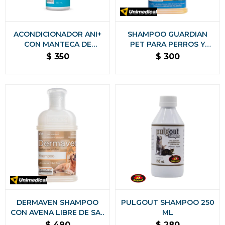
ACONDICIONADOR ANI+
SHAMPOO GUARDIAN
CON MANTECA DE
PET PARA PERROS Y
KARITÉ Y ACEITE DE
GATOS PULGUICIDA Y
$
350
$
300
ALMENDRA DULCE PARA
PIOJICIDA 200 ML
PERROS Y GATOS 280 ML
DERMAVEN SHAMPOO
PULGOUT SHAMPOO 250
CON AVENA LIBRE DE SAL
ML
PARA PIELES SENSIBLES
$
490
$
280