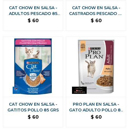
CAT CHOW EN SALSA -
CAT CHOW EN SALSA -
ADULTOS PESCADO 85
CASTRADOS PESCADO 85
GRS
GRS
$
60
$
60
CAT CHOW EN SALSA -
PRO PLAN EN SALSA -
GATITOS POLLO 85 GRS
GATO ADULTO POLLO 85
GRAMOS
$
60
$
60