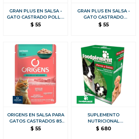
GRAN PLUS EN SALSA -
GRAN PLUS EN SALSA -
GATO CASTRADO POLLO
GATO CASTRADO
85 GR
SALMON Y POLLO 85 GR
$
55
$
55
ORIGENS EN SALSA PARA
SUPLEMENTO
GATOS CASTRADOS 85
NUTRICIONAL
GR. - TRACTO URINARIO
FOODPLEMENT
$
55
$
680
SALMON
CACHORROS Y HEMBRAS