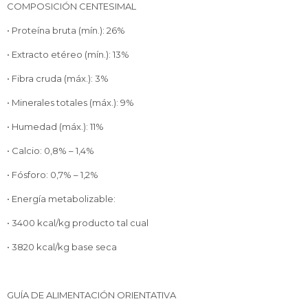
COMPOSICIÓN CENTESIMAL
• Proteína bruta (mín.): 26%
• Extracto etéreo (mín.): 13%
• Fibra cruda (máx.): 3%
• Minerales totales (máx.): 9%
• Humedad (máx.): 11%
• Calcio: 0,8% – 1,4%
• Fósforo: 0,7% – 1,2%
• Energía metabolizable:
• 3400 kcal/kg producto tal cual
• 3820 kcal/kg base seca
GUÍA DE ALIMENTACIÓN ORIENTATIVA