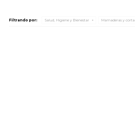
Filtrando por:
Salud, Higiene y Bienestar
Mamaderas y cort