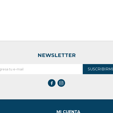
NEWSLETTER
SUSCRIBIRM


MI CUENTA