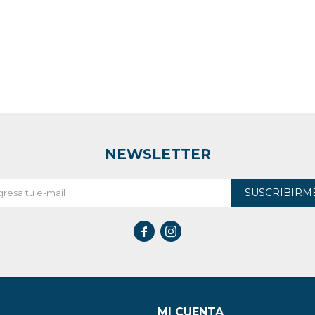
NEWSLETTER
SUSCRIBIRM


MI CUENTA