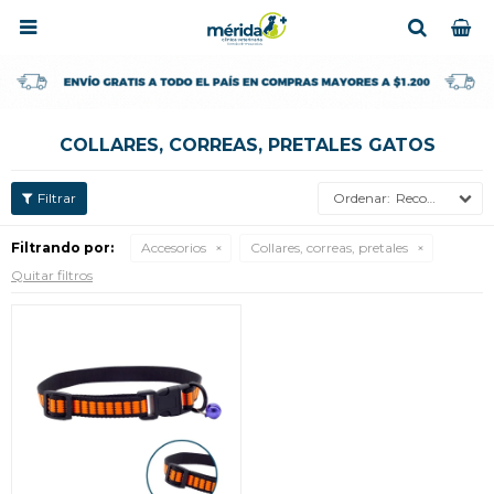

COLLARES, CORREAS, PRETALES GATOS
Recomendados
Filtrando por:
Accesorios
Collares, correas, pretales
Quitar filtros